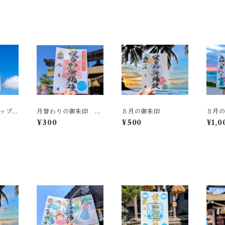
ナップル
月替わりの御朱印 ８
８月の御朱印
８月
8日限
月
¥300
¥500
¥1,0