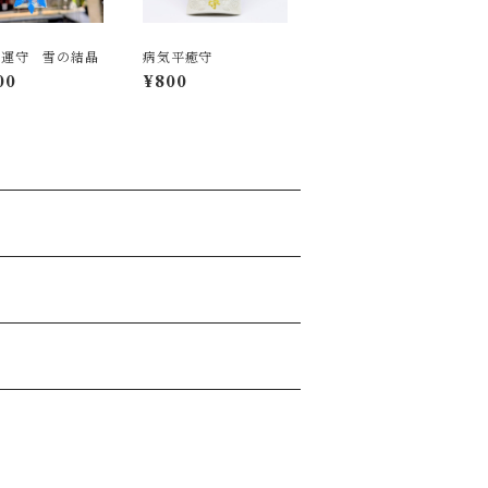
開運守 雪の結晶
病気平癒守
00
¥800