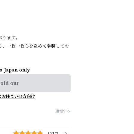
おります。
り、一枚一枚心を込めて奉製してお
to Japan only
old out
にお住まいの方向け
通報する