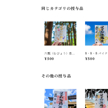
同じカテゴリの授与品
六瓢（むびょう）息災
8・8・8 パイ
御朱印 ※8月8日限
御朱印 ※8月
¥500
¥500
定授与
定授与
その他の授与品