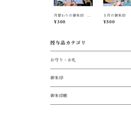
月替わりの御朱印 ７
８月の御朱印
月
¥300
¥500
授与品カテゴリ
お守り・お札
御朱印
御朱印帳