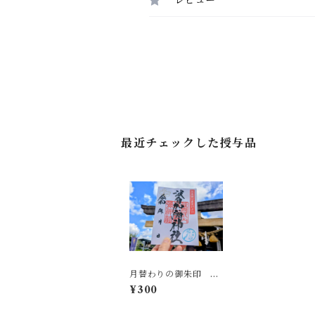
レビュー
最近チェックした授与品
月替わりの御朱印 ７
月
¥300