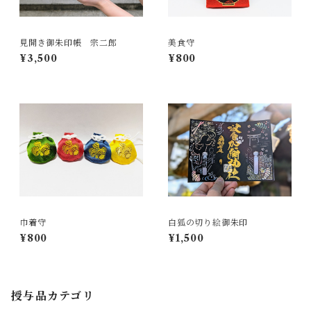
見開き御朱印帳 宗二郎
美食守
¥3,500
¥800
巾着守
白狐の切り絵御朱印
¥800
¥1,500
授与品カテゴリ