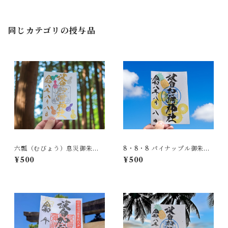
同じカテゴリの授与品
六瓢（むびょう）息災御朱
8・8・8 パイナップル御朱
印 ※8月8日限定授与
印 ※8月8日限定授与
¥500
¥500