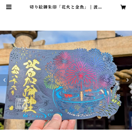
切り絵御朱印「花火と金魚」 | 波自
加彌神社 オンライン授与所